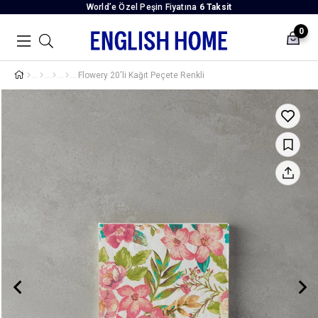
World’e Özel Peşin Fiyatına
6 Taksit
0
Flowery 20'li Kağıt Peçete Renkli