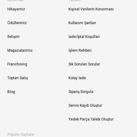
Kurumsal
Yardım
Hikayemiz
Kişisel Verilerin Korunması
Ödüllerimiz
Kullanım Şartları
İletişim
İade/İptal Koşulları
Mağazalarımız
İşlem Rehberi
Franchising
Sık Sorulan Sorular
Toptan Satış
Kolay İade
Blog
Sipariş Sorgula
Servis Kaydı Oluştur
Yedek Parça Talebi Oluştur
Popüler Sayfalar