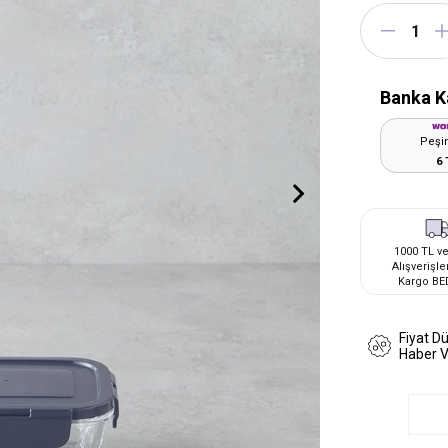
Banka K
Peşin
6 
1000 TL ve
Alışverişle
Kargo BE
Fiyat D
Haber 