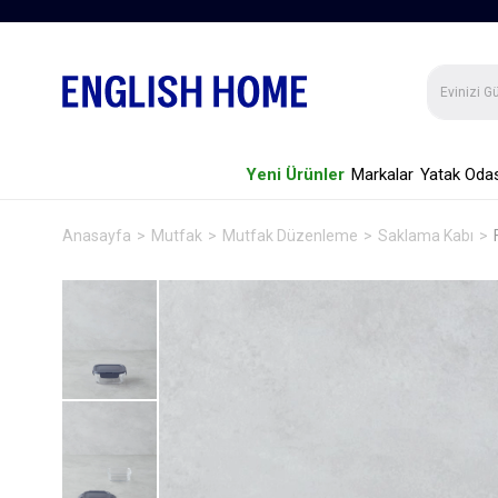
Yeni Ürünler
Markalar
Yatak Odas
Anasayfa
Mutfak
Mutfak Düzenleme
Saklama Kabı