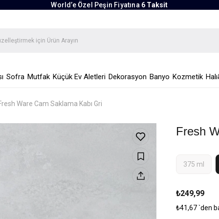
World’e Özel Peşin Fiyatına
6 Taksit
ı
Sofra
Mutfak
Küçük Ev Aletleri
Dekorasyon
Banyo
Kozmetik
Halı
Fresh Ware Cam Saklama Kabı Gri
Fresh W
375 ml
₺249,99
₺41,67
`den b