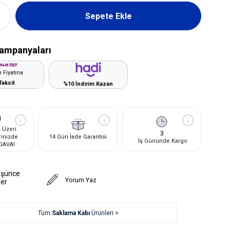
ampanyaları
 Fiyatına
Taksit
%10 İndirim Kazan
 Üzeri
3
rinizde
14 Gün İade Garantisi
İş Gününde Kargo
DAVA!
üşünce
Yorum Yaz
Ver
Tüm
Saklama Kabı
Ürünleri >