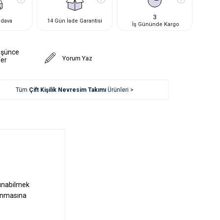
3
edava
14 Gün İade Garantisi
İş Gününde Kargo
üşünce
Yorum Yaz
Ver
Tüm
Çift Kişilik Nevresim Takımı
Ürünleri >