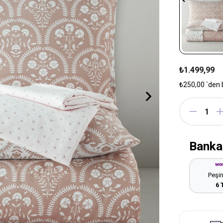
₺1.499,99
₺250,00
`den 
Banka
Peşin
6 