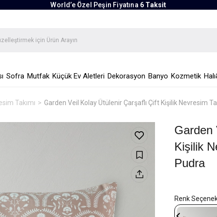
World’e Özel Peşin Fiyatına
6 Taksit
ı
Sofra
Mutfak
Küçük Ev Aletleri
Dekorasyon
Banyo
Kozmetik
Halı
vresim Takımı
Garden Veil Kolay Ütülenir Çarşaflı Çift Kişilik Nevresim
Garden V
Kişilik
Pudra