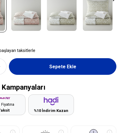
başlayan taksitlerle
 Kampanyaları
 Fiyatına
Taksit
%10 İndirim Kazan