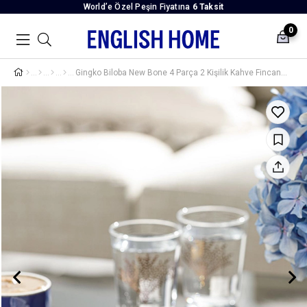
World’e Özel Peşin Fiyatına
6 Taksit
0
Gingko Biloba New Bone 4 Parça 2 Kişilik Kahve Fincan Takımı Lacivert-Beyaz