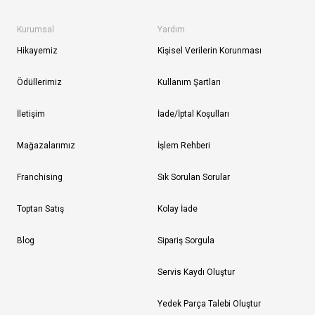
Kurumsal
Yardım
Hikayemiz
Kişisel Verilerin Korunması
Ödüllerimiz
Kullanım Şartları
İletişim
İade/İptal Koşulları
Mağazalarımız
İşlem Rehberi
Franchising
Sık Sorulan Sorular
Toptan Satış
Kolay İade
Blog
Sipariş Sorgula
Servis Kaydı Oluştur
Yedek Parça Talebi Oluştur