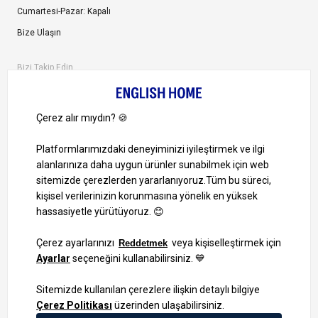
Cumartesi-Pazar: Kapalı
Bize Ulaşın
Bizi Takip Edin
Ayrıcalıklardan yararlanmak için uygulamamızı indirin.
1000 TL ve Üzeri Alışverişlerinizde Kargo Bedava!
Bilgi Toplum Hizmetleri
KVKK Veri İşleme Politikamız
Site Haritası