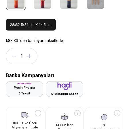
28x32.5x31 cm X 14.5 cm
₺83,33
`den başlayan taksitlerle
Banka Kampanyaları
Peşin Fiyatına
6 Taksit
%10 İndirim Kazan
1000 TL ve Üzeri
3
14 Gün İade
Alışverişlerinizde