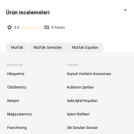
0.0
0
Mutfak
Mutfak Gereçleri
Mutfak Eşyaları
Kurumsal
Yardım
Hikayemiz
Kişisel Verilerin Korunması
Ödüllerimiz
Kullanım Şartları
İletişim
İade/İptal Koşulları
Mağazalarımız
İşlem Rehberi
Franchising
Sık Sorulan Sorular