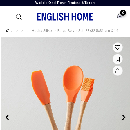
World’e Özel Peşin Fiyatına
6 Taksit
0
Hecha Silikon 4 Parça Servis Seti 28x32.5x31 cm X 14.5 cm Turuncu