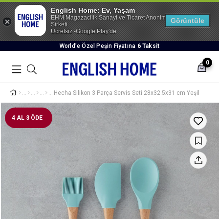
English Home: Ev, Yaşam
EHM Magazacilik Sanayi ve Ticaret Anonim
Görüntüle
Sirketi
Ücretsiz -Google Play'de
World’e Özel Peşin Fiyatına
6 Taksit
0
Hecha Silikon 3 Parça Servis Seti 28x32.5x31 cm Yeşil
4 AL 3 ÖDE