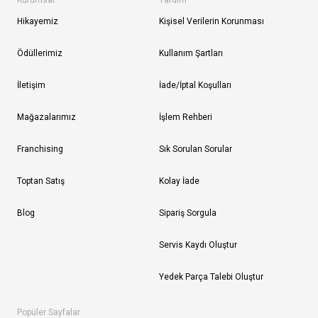
Kurumsal
Yardım
Hikayemiz
Kişisel Verilerin Korunması
Ödüllerimiz
Kullanım Şartları
İletişim
İade/İptal Koşulları
Mağazalarımız
İşlem Rehberi
Franchising
Sık Sorulan Sorular
Toptan Satış
Kolay İade
Blog
Sipariş Sorgula
Servis Kaydı Oluştur
Yedek Parça Talebi Oluştur
Popüler Sayfalar