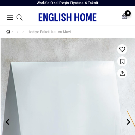
World’e Özel Peşin Fiyatına
6 Taksit
0
Hediye Paketi Karton Mavi