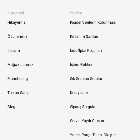
Kurumsal
Yardım
Hikayemiz
Kişisel Verilerin Korunması
Ödüllerimiz
Kullanım Şartları
İletişim
İade/İptal Koşulları
Mağazalarımız
İşlem Rehberi
Franchising
Sık Sorulan Sorular
Toptan Satış
Kolay İade
Blog
Sipariş Sorgula
Servis Kaydı Oluştur
Yedek Parça Talebi Oluştur