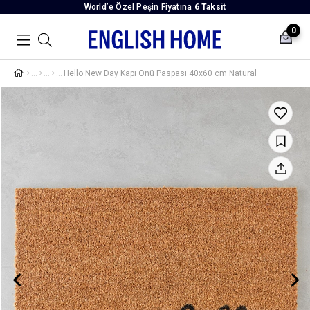
World’e Özel Peşin Fiyatına
6 Taksit
0
Hello New Day Kapı Önü Paspası 40x60 cm Natural