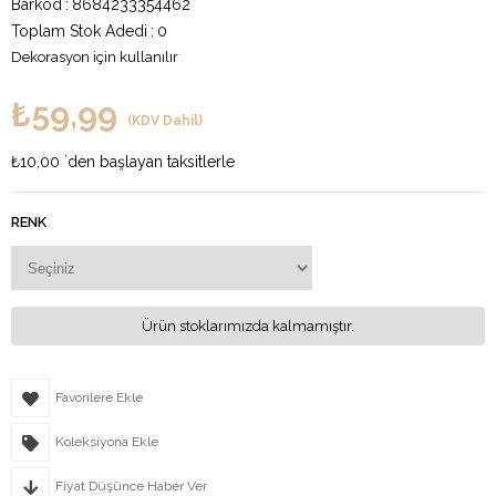
Barkod
:
8684233354462
Toplam Stok Adedi
:
0
Dekorasyon için kullanılır
₺59,99
(KDV Dahil)
₺10,00
`den başlayan taksitlerle
RENK
Ürün stoklarımızda kalmamıştır.
Favorilere Ekle
Koleksiyona Ekle
Fiyat Düşünce Haber Ver