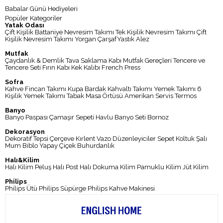
Babalar Günü Hediyeleri
Popüler Kategoriler
Yatak Odası
Çift Kişilik Battaniye
Nevresim Takımı
Tek Kişilik Nevresim Takımı
Çift
Kişilik Nevresim Takımı
Yorgan
Çarşaf
Yastık
Alez
Mutfak
Çaydanlık & Demlik
Tava
Saklama Kabı
Mutfak Gereçleri
Tencere ve
Tencere Seti
Fırın Kabı
Kek Kalıbı
French Press
Sofra
Kahve Fincan Takımı
Kupa
Bardak
Kahvaltı Takımı
Yemek Takımı
6
Kişilik Yemek Takımı
Tabak
Masa Örtüsü
Amerikan Servis
Termos
Banyo
Banyo Paspası
Çamaşır Sepeti
Havlu
Banyo Seti
Bornoz
Dekorasyon
Dekoratif Tepsi
Çerçeve
Kırlent
Vazo
Düzenleyiciler
Sepet
Koltuk Şalı
Mum
Biblo
Yapay Çiçek
Buhurdanlık
Halı&Kilim
Halı
Kilim
Peluş Halı
Post Halı
Dokuma Kilim
Pamuklu Kilim
Jüt Kilim
Philips
Philips Ütü
Philips Süpürge
Philips Kahve Makinesi
Kampanyalar
Kampanyalar