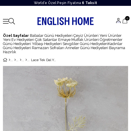
World’e Özel Peşin Fiyatına
6 Taksit
0
Özel Sayfalar
Babalar Günü Hediyeleri
Çeyiz Ürünleri
Yeni Ürünler
Yeni Ev Hediyeleri
Çok Satanlar
Emaye Mutfak Ürünleri
Öğretmenler
Günü Hediyeleri
Yılbaşı Hediyeleri
Sevgililer Günü Hediyeleri
Kadınlar
Günü Hediyeleri
Ramazan Sofraları
Anneler Günü Hediyeleri
Bayrama
Hazırlık
Lace Tek Dal Yapay Çiçek 48 cm Beyaz