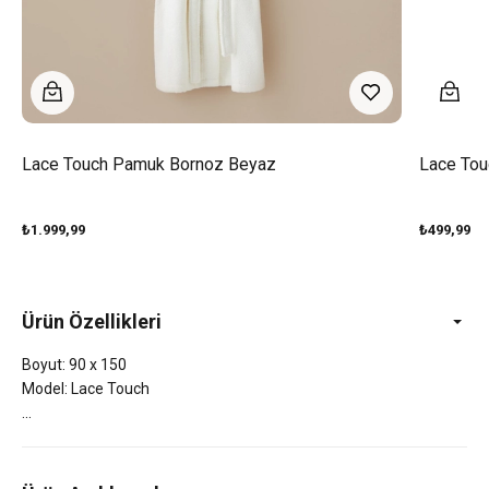
Lace Touch Pamuk Bornoz Beyaz
Lace Tou
₺1.999,99
₺499,99
Ürün Özellikleri
Boyut: 90 x 150
Model: Lace Touch