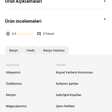
Ürün Açıklamaları
0.0
0
Banyo
Havlu
Banyo Havlusu
Kurumsal
Yardım
Hikayemiz
Kişisel Verilerin Korunması
Ödüllerimiz
Kullanım Şartları
İletişim
İade/İptal Koşulları
Mağazalarımız
İşlem Rehberi