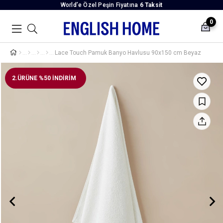
World’e Özel Peşin Fiyatına
6 Taksit
0
Lace Touch Pamuk Banyo Havlusu 90x150 cm Beyaz
2.ÜRÜNE %50 İNDİRİM