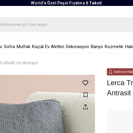
World’e Özel Peşin Fiyatına
6 Taksit
ı
Sofra
Mutfak
Küçük Ev Aletleri
Dekorasyon
Banyo
Kozmetik
Halı
lıfı 40x40 cm Antrasit
Gelince Hab
Lerca Tr
Antrasit