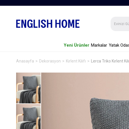
Yeni Ürünler
Markalar
Yatak Odas
Anasayfa
Dekorasyon
Kırlent Kılıfı
Lerca Triko Kırlent Kı