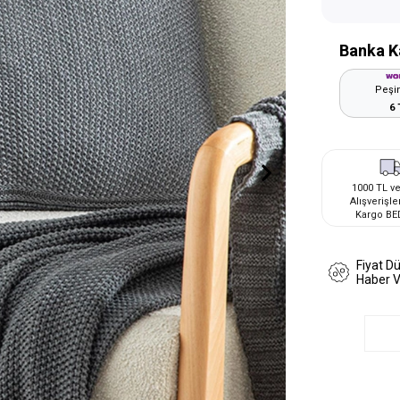
Banka K
Peşin
6 
1000 TL ve
Alışverişle
Kargo BE
Fiyat D
Haber 