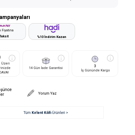
ampanyaları
 Fiyatına
Taksit
%10 İndirim Kazan
 Üzeri
3
rinizde
14 Gün İade Garantisi
İş Gününde Kargo
DAVA!
üşünce
Yorum Yaz
Ver
Tüm
Kırlent Kılıfı
Ürünleri >