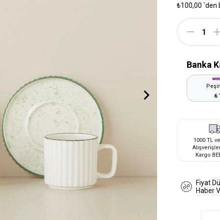
₺100,00
`den 
Banka K
Peşin
6 
1000 TL ve
Alışverişle
Kargo BE
Fiyat D
Haber 