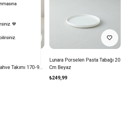
elen 18 Parça 6
Lunara Porselen Pasta Tabağı 20
Lunar
Kahve Takımı 170-90
Cm Beyaz
24 C
₺249,99
₺339