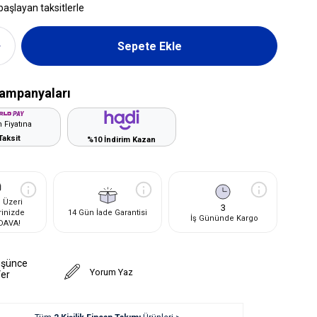
başlayan taksitlerle
ampanyaları
 Fiyatına
Taksit
%10 İndirim Kazan
 Üzeri
3
rinizde
14 Gün İade Garantisi
İş Gününde Kargo
DAVA!
üşünce
Yorum Yaz
Ver