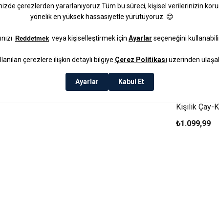
Lunara Pors
Kişilik Çay-
Ml Beyaz
₺1.099,99