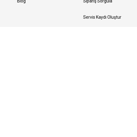
Blog
Sipariş Sorgula
Servis Kaydı Oluştur
Yedek Parça Talebi Oluştur
Bizi Takip Edin