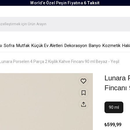
World’e Özel Peşin Fiyatına
6 Taksit
ı
Sofra
Mutfak
Küçük Ev Aletleri
Dekorasyon
Banyo
Kozmetik
Halı
Lunara Porselen 4 Parça 2 Kişilik Kahve Fincanı 90 ml Beyaz - Yeşil
Lunara P
Fincanı 
90 ml
₺599,99