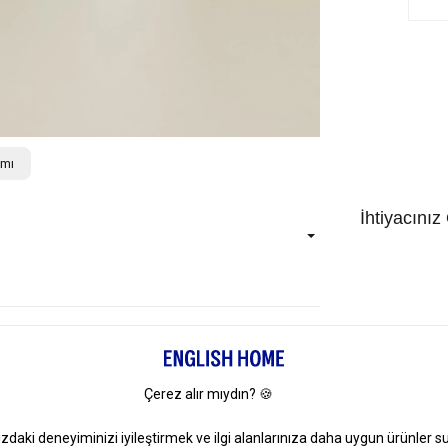
ımı
İhtiyacınız