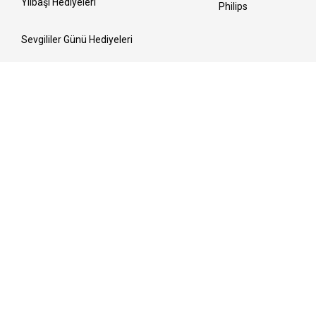
Yılbaşı Hediyeleri
Philips
Sevgililer Günü Hediyeleri
Kadınlar Günü Hediyeleri
Ramazan Sofraları
Anneler Günü Hediyeleri
Bayrama Hazırlık
Babalar Günü Hediyeleri