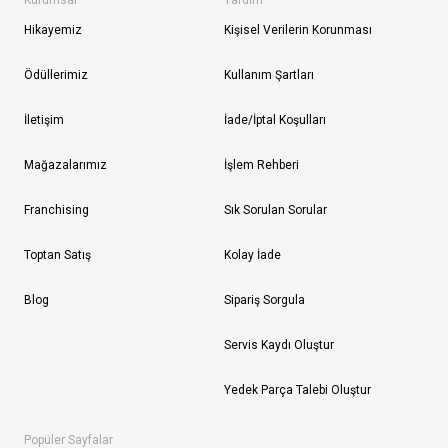
Kurumsal
Yardım
Hikayemiz
Kişisel Verilerin Korunması
Ödüllerimiz
Kullanım Şartları
İletişim
İade/İptal Koşulları
Mağazalarımız
İşlem Rehberi
Franchising
Sık Sorulan Sorular
Toptan Satış
Kolay İade
Blog
Sipariş Sorgula
Servis Kaydı Oluştur
Yedek Parça Talebi Oluştur
Popüler Sayfalar