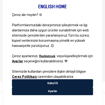
Ayrıcalıklardan yararlanmak için uygulamamızı indirin.
1000 TL ve Üzeri Alışverişlerinizde Kargo Bedava!
Bilgi Toplum Hizmetleri
KVKK Veri İşleme Politikamız
Site Haritası
₺69,99