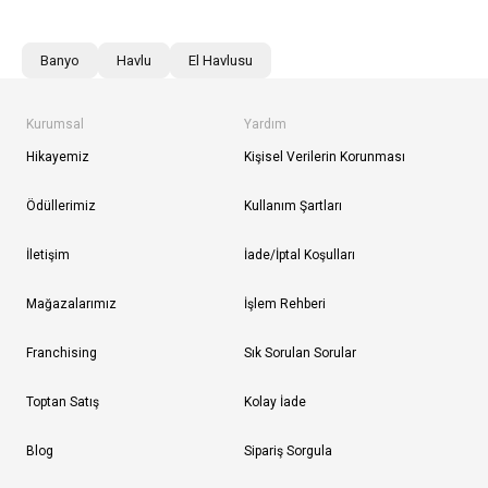
Banyo
Havlu
El Havlusu
Kurumsal
Yardım
Hikayemiz
Kişisel Verilerin Korunması
Ödüllerimiz
Kullanım Şartları
İletişim
İade/İptal Koşulları
Mağazalarımız
İşlem Rehberi
Franchising
Sık Sorulan Sorular
Toptan Satış
Kolay İade
Blog
Sipariş Sorgula