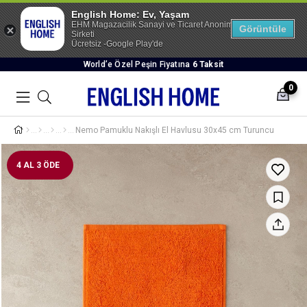
English Home: Ev, Yaşam
EHM Magazacilik Sanayi ve Ticaret Anonim
Görüntüle
Sirketi
Ücretsiz -Google Play'de
World’e Özel Peşin Fiyatına
6 Taksit
0
Nemo Pamuklu Nakışlı El Havlusu 30x45 cm Turuncu
4 AL 3 ÖDE