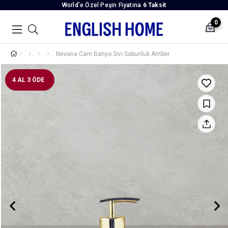
World’e Özel Peşin Fiyatına
6 Taksit
0
Nevana Cam Banyo Sıvı Sabunluk Amber
4 AL 3 ÖDE