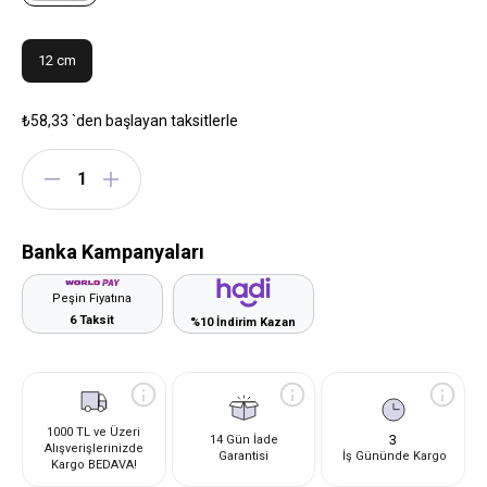
12 cm
₺58,33
`den başlayan taksitlerle
Banka Kampanyaları
Peşin Fiyatına
6 Taksit
%10 İndirim Kazan
1000 TL ve Üzeri
3
14 Gün İade
Alışverişlerinizde
Garantisi
İş Gününde Kargo
Kargo BEDAVA!