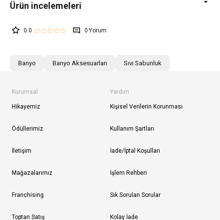
0.0
0
Banyo
Banyo Aksesuarları
Sıvı Sabunluk
Kurumsal
Yardım
Hikayemiz
Kişisel Verilerin Korunması
Ödüllerimiz
Kullanım Şartları
İletişim
İade/İptal Koşulları
Mağazalarımız
İşlem Rehberi
Franchising
Sık Sorulan Sorular
Toptan Satış
Kolay İade