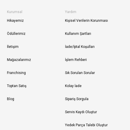
Kurumsal
Yardım
Hikayemiz
Kişisel Verilerin Korunması
Ödüllerimiz
Kullanım Şartları
İletişim
İade/İptal Koşulları
Mağazalarımız
İşlem Rehberi
Franchising
Sık Sorulan Sorular
Toptan Satış
Kolay İade
Blog
Sipariş Sorgula
Servis Kaydı Oluştur
Yedek Parça Talebi Oluştur