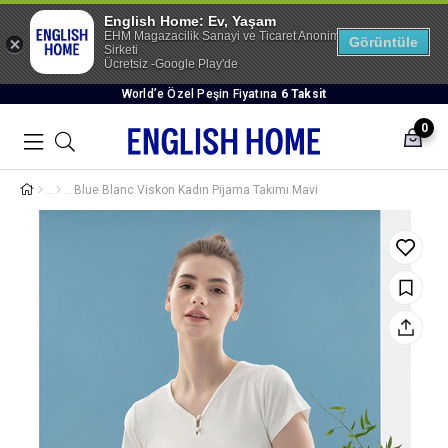
English Home: Ev, Yaşam
EHM Magazacilik Sanayi ve Ticaret Anonim
Görüntüle
Sirketi
Ücretsiz -Google Play'de
World’e Özel Peşin Fiyatına
6 Taksit
0
Blue Blanc Viskon Kadın Pijama Takımı Mavi