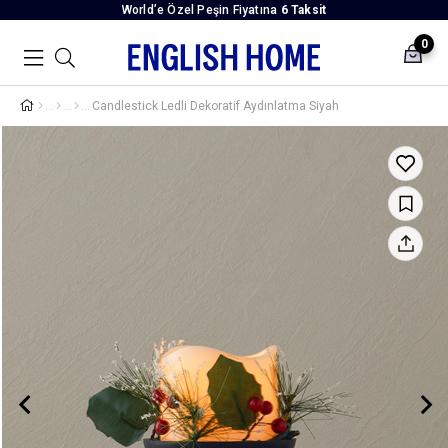
World’e Özel Peşin Fiyatına
6 Taksit
0
Candlestick Ledli Dekoratif Aydınlatma Siyah