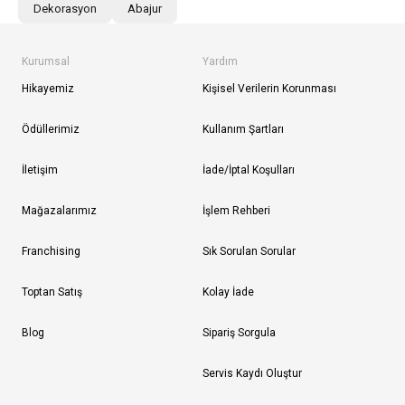
Dekorasyon
Abajur
Kurumsal
Yardım
Hikayemiz
Kişisel Verilerin Korunması
Ödüllerimiz
Kullanım Şartları
İletişim
İade/İptal Koşulları
Mağazalarımız
İşlem Rehberi
Franchising
Sık Sorulan Sorular
Toptan Satış
Kolay İade
Blog
Sipariş Sorgula
Servis Kaydı Oluştur