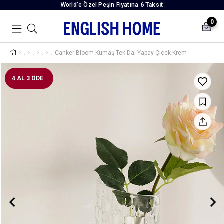
World’e Özel Peşin Fiyatına
6 Taksit
0
Canker Bloom Kumaş Tek Dal Yapay Çiçek Krem
4 AL 3 ÖDE