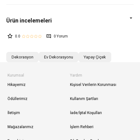
0.0
0
Dekorasyon
Ev Dekorasyonu
Yapay Çiçek
Kurumsal
Yardım
Hikayemiz
Kişisel Verilerin Korunması
Ödüllerimiz
Kullanım Şartları
İletişim
İade/İptal Koşulları
Mağazalarımız
İşlem Rehberi