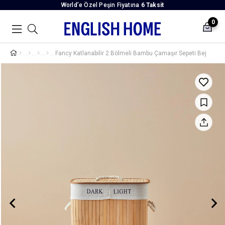
World’e Özel Peşin Fiyatına
6 Taksit
0
Fancy Katlanabilir 2 Bölmeli Bambu Çamaşır Sepeti Bej