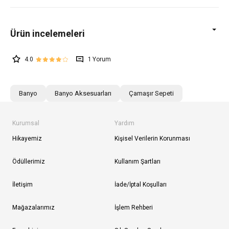
4.0
1
Banyo
Banyo Aksesuarları
Çamaşır Sepeti
Kurumsal
Yardım
Hikayemiz
Kişisel Verilerin Korunması
Ödüllerimiz
Kullanım Şartları
İletişim
İade/İptal Koşulları
Mağazalarımız
İşlem Rehberi