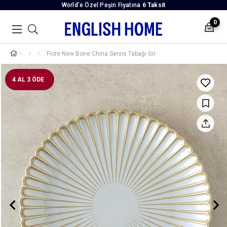
World’e Özel Peşin Fiyatına
6 Taksit
0
Fiore New Bone China Servis Tabağı Gri
4 AL 3 ÖDE