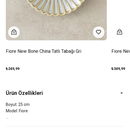
Fiore New Bone China Tatlı Tabağı Gri
Fiore Ne
₺249,99
₺349,99
Ürün Özellikleri
Boyut: 25 cm
Model: Fiore