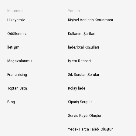
Kurumsal
Yardım
Hikayemiz
Kişisel Verilerin Korunması
Ödüllerimiz
Kullanım Şartları
İletişim
İade/İptal Koşulları
Mağazalarımız
İşlem Rehberi
Franchising
Sık Sorulan Sorular
Toptan Satış
Kolay İade
Blog
Sipariş Sorgula
Servis Kaydı Oluştur
Yedek Parça Talebi Oluştur