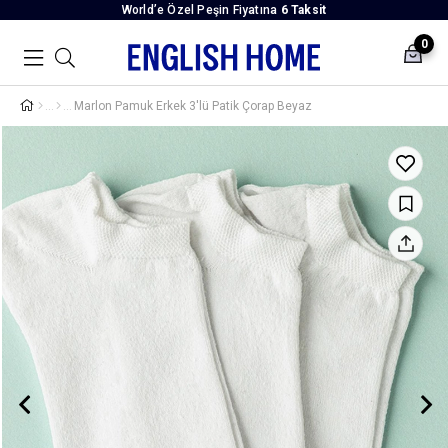
World’e Özel Peşin Fiyatına
6 Taksit
0
Marlon Pamuk Erkek 3'lü Patik Çorap Beyaz