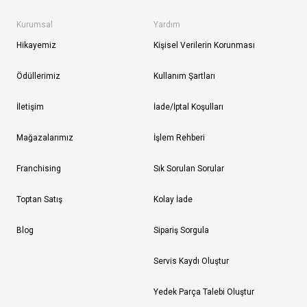
Kurumsal
Yardım
Hikayemiz
Kişisel Verilerin Korunması
Ödüllerimiz
Kullanım Şartları
İletişim
İade/İptal Koşulları
Mağazalarımız
İşlem Rehberi
Franchising
Sık Sorulan Sorular
Toptan Satış
Kolay İade
Blog
Sipariş Sorgula
Servis Kaydı Oluştur
Yedek Parça Talebi Oluştur