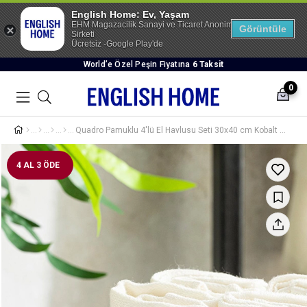
English Home: Ev, Yaşam
EHM Magazacilik Sanayi ve Ticaret Anonim
Görüntüle
Sirketi
Ücretsiz -Google Play'de
World’e Özel Peşin Fiyatına
6 Taksit
0
Quadro Pamuklu 4'lü El Havlusu Seti 30x40 cm Kobalt Mavi-Ekru
4 AL 3 ÖDE