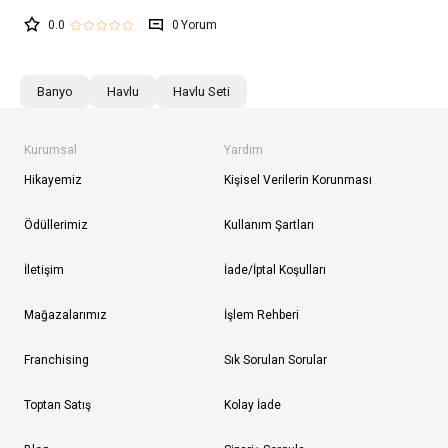
0.0
0
Banyo
Havlu
Havlu Seti
Kurumsal
Yardım
Hikayemiz
Kişisel Verilerin Korunması
Ödüllerimiz
Kullanım Şartları
İletişim
İade/İptal Koşulları
Mağazalarımız
İşlem Rehberi
Franchising
Sık Sorulan Sorular
Toptan Satış
Kolay İade