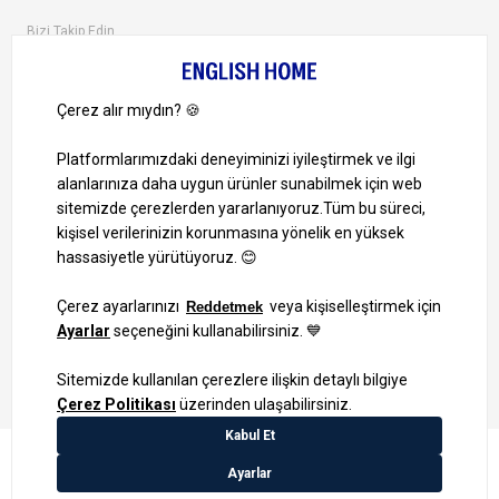
Bizi Takip Edin
Ayrıcalıklardan yararlanmak için uygulamamızı indirin.
1000 TL ve Üzeri Alışverişlerinizde Kargo Bedava!
Bilgi Toplum Hizmetleri
KVKK Veri İşleme Politikamız
Site Haritası