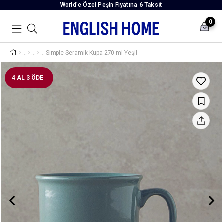
World’e Özel Peşin Fiyatına
6 Taksit
0
Simple Seramik Kupa 270 ml Yeşil
4 AL 3 ÖDE