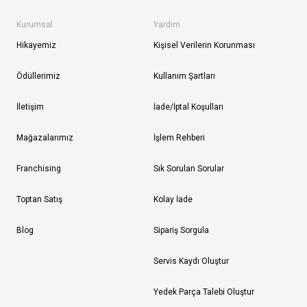
Kurumsal
Yardım
Hikayemiz
Kişisel Verilerin Korunması
Ödüllerimiz
Kullanım Şartları
İletişim
İade/İptal Koşulları
Mağazalarımız
İşlem Rehberi
Franchising
Sık Sorulan Sorular
Toptan Satış
Kolay İade
Blog
Sipariş Sorgula
Servis Kaydı Oluştur
Yedek Parça Talebi Oluştur