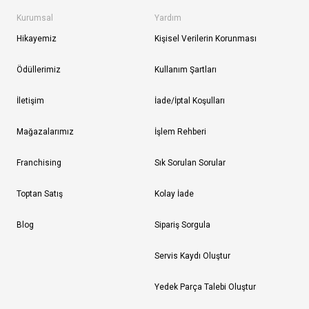
Kurumsal
Yardım
Hikayemiz
Kişisel Verilerin Korunması
Ödüllerimiz
Kullanım Şartları
İletişim
İade/İptal Koşulları
Mağazalarımız
İşlem Rehberi
Franchising
Sık Sorulan Sorular
Toptan Satış
Kolay İade
Blog
Sipariş Sorgula
Servis Kaydı Oluştur
Yedek Parça Talebi Oluştur