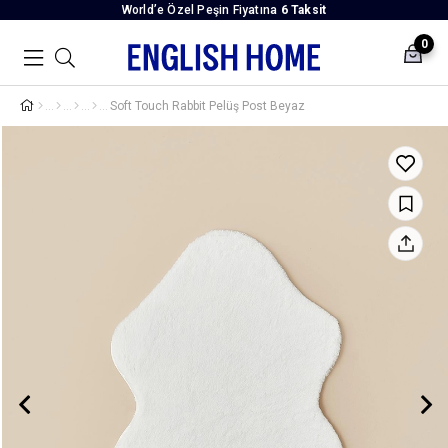
World’e Özel Peşin Fiyatına
6 Taksit
0
Soft Touch Rabbit Pelüş Post Beyaz