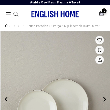
World’e Özel Peşin Fiyatına
6 Taksit
0
Torino Porselen 18 Parça 6 Kişilik Yemek Takımı Silver