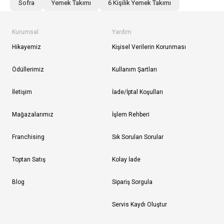
Sofra
Yemek Takımı
6 Kişilik Yemek Takımı
Kurumsal
Yardım
Hikayemiz
Kişisel Verilerin Korunması
Ödüllerimiz
Kullanım Şartları
İletişim
İade/İptal Koşulları
Mağazalarımız
İşlem Rehberi
Franchising
Sık Sorulan Sorular
Toptan Satış
Kolay İade
Blog
Sipariş Sorgula
Servis Kaydı Oluştur