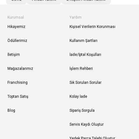
Kurumsal
Yardım
Hikayemiz
Kişisel Verilerin Korunması
Ödüllerimiz
Kullanım Şartları
İletişim
İade/İptal Koşulları
Mağazalarımız
İşlem Rehberi
Franchising
Sık Sorulan Sorular
Toptan Satış
Kolay İade
Blog
Sipariş Sorgula
Servis Kaydı Oluştur
Yedek Parça Talebi Oluştur