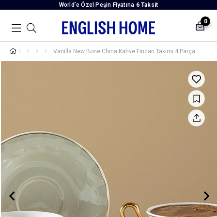
World’e Özel Peşin Fiyatına
6 Taksit
0
Vanilla New Bone China Kahve Fincan Takımı 4 Parça 2 Kişilik Açık Gri