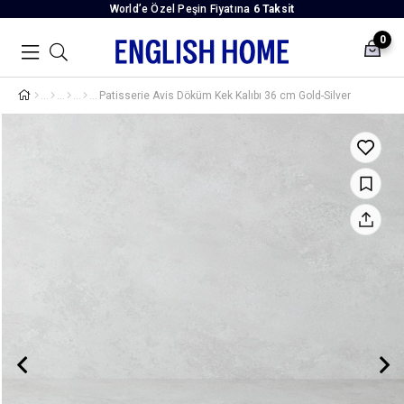
World’e Özel Peşin Fiyatına
6 Taksit
0
Patisserie Avis Döküm Kek Kalıbı 36 cm Gold-Silver