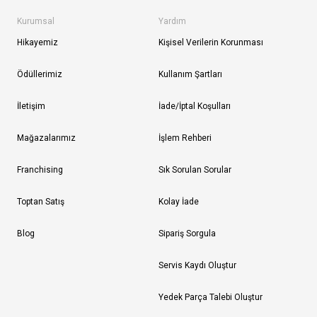
Kurumsal
Yardım
Hikayemiz
Kişisel Verilerin Korunması
Ödüllerimiz
Kullanım Şartları
İletişim
İade/İptal Koşulları
Mağazalarımız
İşlem Rehberi
Franchising
Sık Sorulan Sorular
Toptan Satış
Kolay İade
Blog
Sipariş Sorgula
Servis Kaydı Oluştur
Yedek Parça Talebi Oluştur