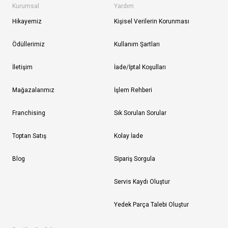
Kurumsal
Yardım
Hikayemiz
Kişisel Verilerin Korunması
Ödüllerimiz
Kullanım Şartları
İletişim
İade/İptal Koşulları
Mağazalarımız
İşlem Rehberi
Franchising
Sık Sorulan Sorular
Toptan Satış
Kolay İade
Blog
Sipariş Sorgula
Servis Kaydı Oluştur
Yedek Parça Talebi Oluştur