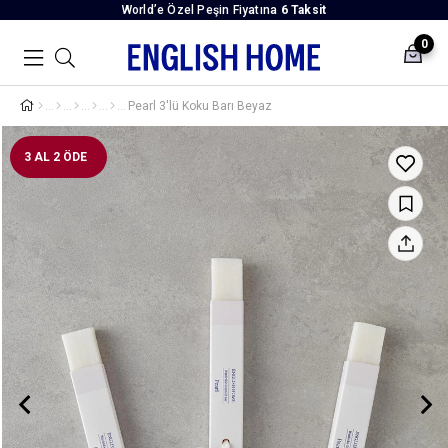
World’e Özel Peşin Fiyatına
6 Taksit
0
Pearl 3'lü Koku Barı Beyaz
3 AL 2 ÖDE