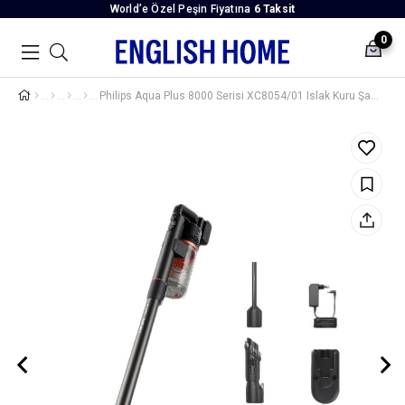
World’e Özel Peşin Fiyatına
6 Taksit
0
Philips Aqua Plus 8000 Serisi XC8054/01 Islak Kuru Şarjlı Dikey Süpürge