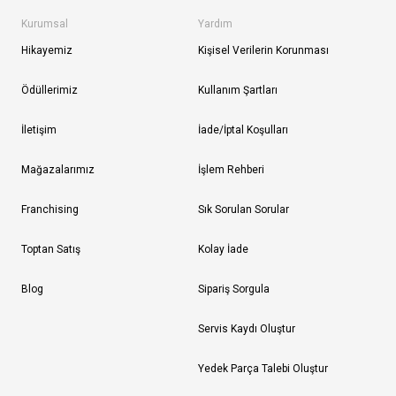
Kurumsal
Yardım
Hikayemiz
Kişisel Verilerin Korunması
Ödüllerimiz
Kullanım Şartları
İletişim
İade/İptal Koşulları
Mağazalarımız
İşlem Rehberi
Franchising
Sık Sorulan Sorular
Toptan Satış
Kolay İade
Blog
Sipariş Sorgula
Servis Kaydı Oluştur
Yedek Parça Talebi Oluştur