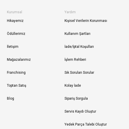
Kurumsal
Yardım
Hikayemiz
Kişisel Verilerin Korunması
Ödüllerimiz
Kullanım Şartları
İletişim
İade/İptal Koşulları
Mağazalarımız
İşlem Rehberi
Franchising
Sık Sorulan Sorular
Toptan Satış
Kolay İade
Blog
Sipariş Sorgula
Servis Kaydı Oluştur
Yedek Parça Talebi Oluştur