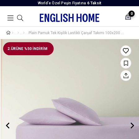
World’e Özel Peşin Fiyatına
6 Taksit
0
Plain Pamuk Tek Kişilik Lastikli Çarşaf Takımı 100x200 cm Lavanta
2.ÜRÜNE %50 İNDİRİM