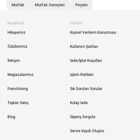
Mutfak
Mutfak Gereçleri
Peçete
Kurumsal
Yardım
Hikayemiz
Kişisel Verilerin Korunması
Ödüllerimiz
Kullanım Şartları
İletişim
İade/İptal Koşulları
Mağazalarımız
İşlem Rehberi
Franchising
Sık Sorulan Sorular
Toptan Satış
Kolay İade
Blog
Sipariş Sorgula
Servis Kaydı Oluştur