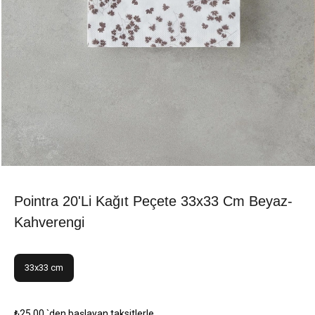
Pointra 20'li Kağıt Peçete 33x33 Cm Beyaz-
Kahverengi
33x33 cm
₺25,00
`den başlayan taksitlerle