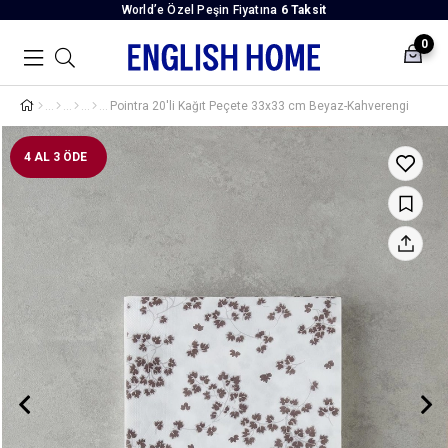
World’e Özel Peşin Fiyatına
6 Taksit
0
Pointra 20'li Kağıt Peçete 33x33 cm Beyaz-Kahverengi
4 AL 3 ÖDE