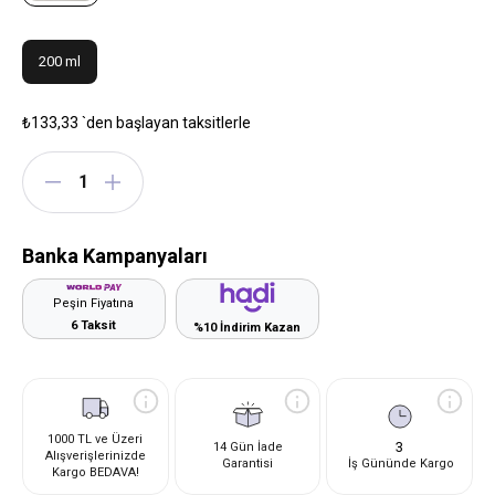
200 ml
₺133,33
`den başlayan taksitlerle
Banka Kampanyaları
Peşin Fiyatına
6 Taksit
%10 İndirim Kazan
1000 TL ve Üzeri
3
14 Gün İade
Alışverişlerinizde
Garantisi
İş Gününde Kargo
Kargo BEDAVA!