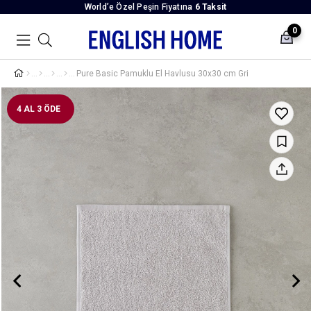
World’e Özel Peşin Fiyatına
6 Taksit
0
Pure Basic Pamuklu El Havlusu 30x30 cm Gri
4 AL 3 ÖDE