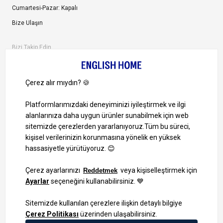
Cumartesi-Pazar: Kapalı
Bize Ulaşın
Bizi Takip Edin
Ayrıcalıklardan yararlanmak için uygulamamızı indirin.
1000 TL ve Üzeri Alışverişlerinizde Kargo Bedava!
Bilgi Toplum Hizmetleri
KVKK Veri İşleme Politikamız
Site Haritası