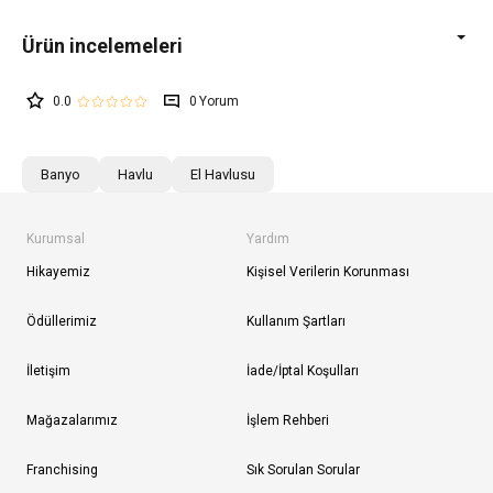
0.0
0
Banyo
Havlu
El Havlusu
Kurumsal
Yardım
Hikayemiz
Kişisel Verilerin Korunması
Ödüllerimiz
Kullanım Şartları
İletişim
İade/İptal Koşulları
Mağazalarımız
İşlem Rehberi
Franchising
Sık Sorulan Sorular