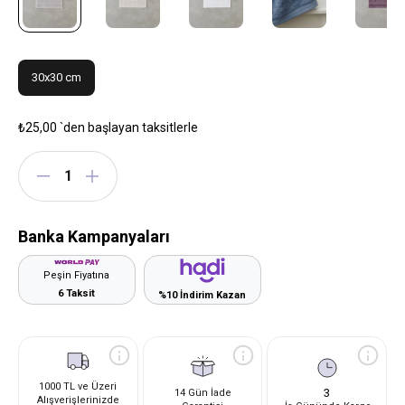
30x30 cm
₺25,00
`den başlayan taksitlerle
Banka Kampanyaları
Peşin Fiyatına
6 Taksit
%10 İndirim Kazan
1000 TL ve Üzeri
3
14 Gün İade
Alışverişlerinizde