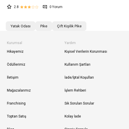
2.8
0
Yatak Odası
Pike
Çift Kişilik Pike
Kurumsal
Yardım
Hikayemiz
Kişisel Verilerin Korunması
Ödüllerimiz
Kullanım Şartları
İletişim
İade/İptal Koşulları
Mağazalarımız
İşlem Rehberi
Franchising
Sık Sorulan Sorular
Toptan Satış
Kolay İade