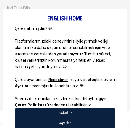
Bizi Takip Edin
Ayrıcalıklardan yararlanmak için uygulamamızı indirin.
1000 TL ve Üzeri Alışverişlerinizde Kargo Bedava!
Bilgi Toplum Hizmetleri
KVKK Veri İşleme Politikamız
Site Haritası