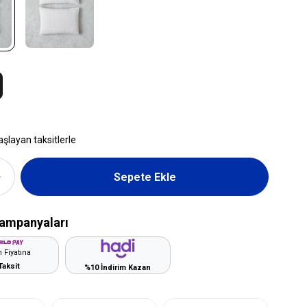
aşlayan taksitlerle
ampanyaları
 Fiyatına
Taksit
%10 İndirim Kazan