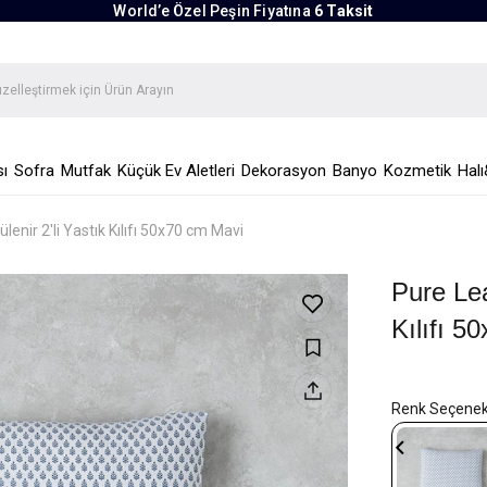
World’e Özel Peşin Fiyatına
6 Taksit
ı
Sofra
Mutfak
Küçük Ev Aletleri
Dekorasyon
Banyo
Kozmetik
Halı
lenir 2'li Yastık Kılıfı 50x70 cm Mavi
Pure Lea
Kılıfı 