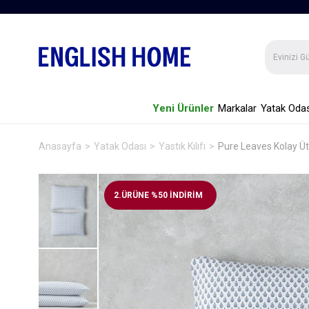
Yeni Ürünler
Markalar
Yatak Odas
Anasayfa
Yatak Odası
Yastık Kılıfı
Pure Leaves Kolay Ütü
2.ÜRÜNE %50 İNDİRİM