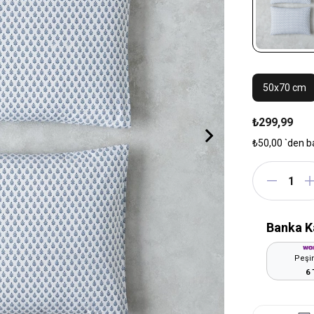
50x70 cm
₺299,99
₺50,00
`den b
Banka K
Peşin
6 