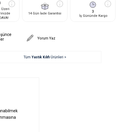
 Üzeri
3
rinizde
14 Gün İade Garantisi
İş Gününde Kargo
DAVA!
üşünce
Yorum Yaz
Ver
Tüm
Yastık Kılıfı
Ürünleri >