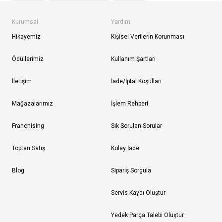
Kurumsal
Yardım
Hikayemiz
Kişisel Verilerin Korunması
Ödüllerimiz
Kullanım Şartları
İletişim
İade/İptal Koşulları
Mağazalarımız
İşlem Rehberi
Franchising
Sık Sorulan Sorular
Toptan Satış
Kolay İade
Blog
Sipariş Sorgula
Servis Kaydı Oluştur
Yedek Parça Talebi Oluştur