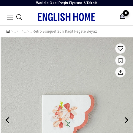
World’e Özel Peşin Fiyatına
6 Taksit
0
Retro Bouquet 20'li Kağıt Peçete Beyaz