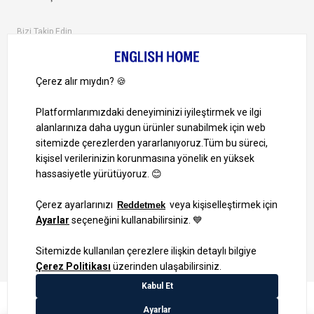
Bizi Takip Edin
Ayrıcalıklardan yararlanmak için uygulamamızı indirin.
1000 TL ve Üzeri Alışverişlerinizde Kargo Bedava!
Bilgi Toplum Hizmetleri
KVKK Veri İşleme Politikamız
Site Haritası