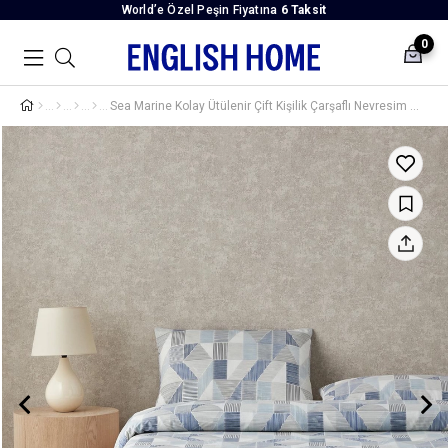
World’e Özel Peşin Fiyatına
6 Taksit
0
Sea Marine Kolay Ütülenir Çift Kişilik Çarşaflı Nevresim Takımı 200x220 cm Mavi - Bej