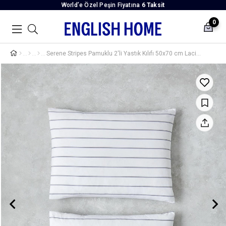
World’e Özel Peşin Fiyatına
6 Taksit
0
Serene Stripes Pamuklu 2'li Yastık Kılıfı 50x70 cm Lacivert