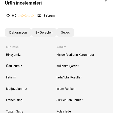
0.0
3
Dekorasyon
Ev Gereçleri
Sepet
Kurumsal
Yardım
Hikayemiz
Kişisel Verilerin Korunması
Ödüllerimiz
Kullanım Şartları
İletişim
İade/İptal Koşulları
Mağazalarımız
İşlem Rehberi
Franchising
Sık Sorulan Sorular
Toptan Satış
Kolay İade