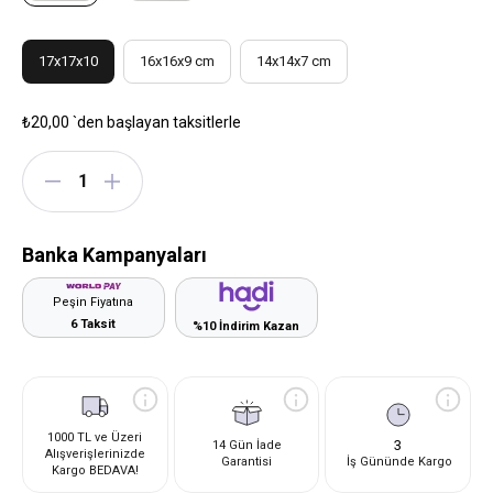
17x17x10
16x16x9 cm
14x14x7 cm
₺20,00
`den başlayan taksitlerle
Banka Kampanyaları
Peşin Fiyatına
6 Taksit
%10 İndirim Kazan
1000 TL ve Üzeri
3
14 Gün İade
Alışverişlerinizde
Garantisi
İş Gününde Kargo
Kargo BEDAVA!