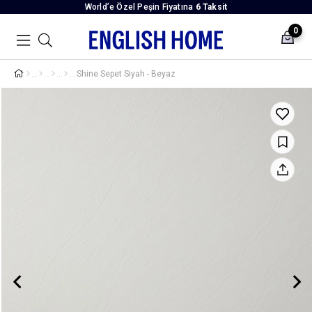
World’e Özel Peşin Fiyatına
6 Taksit
0
Shine Sepet Siyah - Beyaz