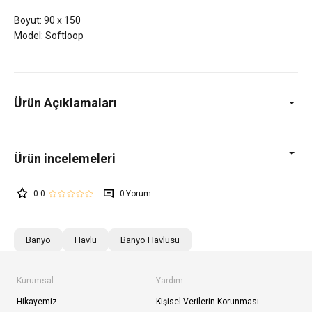
Boyut: 90 x 150
Model: Softloop
Ürün Açıklamaları
0.0
0
Banyo
Havlu
Banyo Havlusu
Kurumsal
Yardım
Hikayemiz
Kişisel Verilerin Korunması