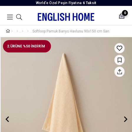
World’e Özel Peşin Fiyatına
6 Taksit
0
Softloop Pamuk Banyo Havlusu 90x150 cm Sarı
2.ÜRÜNE %50 İNDİRİM