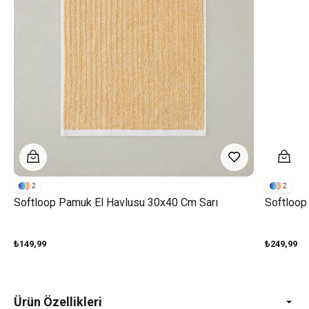
2
2
Softloop Pamuk El Havlusu 30x40 Cm Sarı
Softloop
₺149,99
₺249,99
Ürün Özellikleri