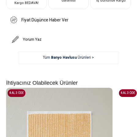
Garantisi
İş Gününde Kargo
Kargo BEDAVA!
Fiyat Düşünce Haber Ver
Yorum Yaz
Tüm
Banyo Havlusu
Ürünleri >
İhtiyacınız Olabilecek Ürünler
4 AL 3 ÖDE
4 AL 3 ÖDE