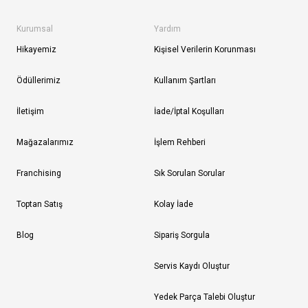
Kurumsal
Yardım
Hikayemiz
Kişisel Verilerin Korunması
Ödüllerimiz
Kullanım Şartları
İletişim
İade/İptal Koşulları
Mağazalarımız
İşlem Rehberi
Franchising
Sık Sorulan Sorular
Toptan Satış
Kolay İade
Blog
Sipariş Sorgula
Servis Kaydı Oluştur
Yedek Parça Talebi Oluştur