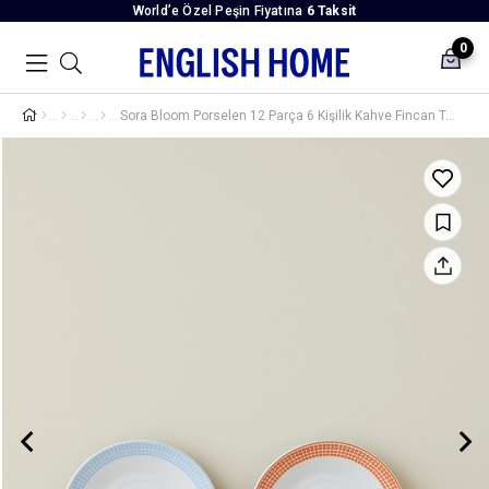
World’e Özel Peşin Fiyatına
6 Taksit
0
Sora Bloom Porselen 12 Parça 6 Kişilik Kahve Fincan Takımı 80 ml Turuncu-Mavi