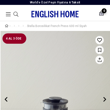
World’e Özel Peşin Fiyatına
6 Taksit
0
Stella Borosilikat French Press 600 ml Siyah
4 AL 3 ÖDE