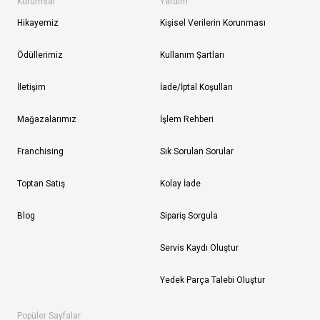
Kurumsal
Yardım
Hikayemiz
Kişisel Verilerin Korunması
Ödüllerimiz
Kullanım Şartları
İletişim
İade/İptal Koşulları
Mağazalarımız
İşlem Rehberi
Franchising
Sık Sorulan Sorular
Toptan Satış
Kolay İade
Blog
Sipariş Sorgula
Servis Kaydı Oluştur
Yedek Parça Talebi Oluştur
Popüler Sayfalar