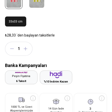
33x33 cm
₺28,33
`den başlayan taksitlerle
Banka Kampanyaları
Peşin Fiyatına
6 Taksit
%10 İndirim Kazan
1000 TL ve Üzeri
3
14 Gün İade
Alışverişlerinizde