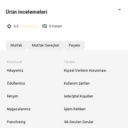
0.0
0
Mutfak
Mutfak Gereçleri
Peçete
Kurumsal
Yardım
Hikayemiz
Kişisel Verilerin Korunması
Ödüllerimiz
Kullanım Şartları
İletişim
İade/İptal Koşulları
Mağazalarımız
İşlem Rehberi
Franchising
Sık Sorulan Sorular