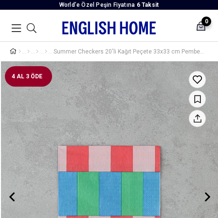
World’e Özel Peşin Fiyatına
6 Taksit
0
Summer Checkers 20'li Kağıt Peçete 33x33 cm Pembe - Yeşil
4 AL 3 ÖDE