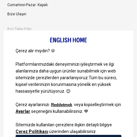
Cumartesi-Pazar: Kapalı
Bize Ulaşın
Bizi Takip Edin
Ayrıcalıklardan yararlanmak için uygulamamızı indirin.
1000 TL ve Üzeri Alışverişlerinizde Kargo Bedava!
Bilgi Toplum Hizmetleri
KVKK Veri İşleme Politikamız
Site Haritası