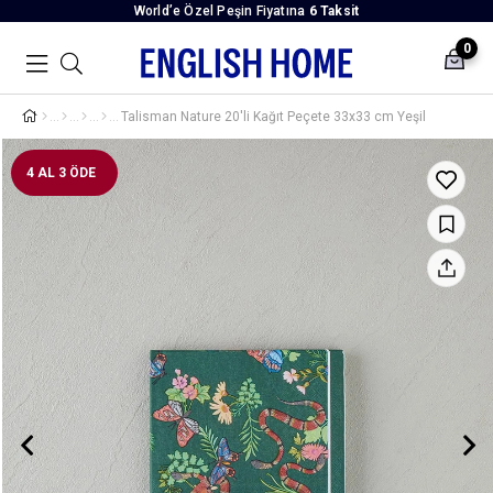
World’e Özel Peşin Fiyatına
6 Taksit
0
Talisman Nature 20'li Kağıt Peçete 33x33 cm Yeşil
4 AL 3 ÖDE