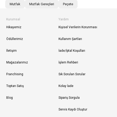
Mutfak
Mutfak Gereçleri
Peçete
Kurumsal
Yardım
Hikayemiz
Kişisel Verilerin Korunması
Ödüllerimiz
Kullanım Şartları
İletişim
İade/İptal Koşulları
Mağazalarımız
İşlem Rehberi
Franchising
Sık Sorulan Sorular
Toptan Satış
Kolay İade
Blog
Sipariş Sorgula
Servis Kaydı Oluştur