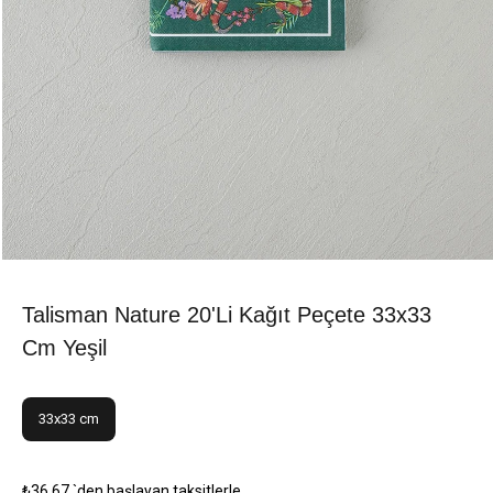
Talisman Nature 20'li Kağıt Peçete 33x33
Cm Yeşil
33x33 cm
₺36,67
`den başlayan taksitlerle