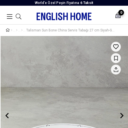
World’e Özel Peşin Fiyatına
6 Taksit
0
Talisman Sun Bone China Servis Tabağı 27 cm Siyah-Gold