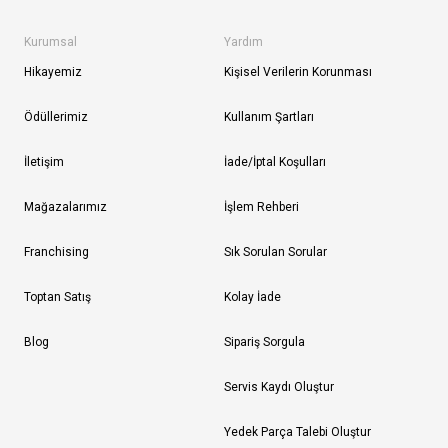
Kurumsal
Yardım
Hikayemiz
Kişisel Verilerin Korunması
Ödüllerimiz
Kullanım Şartları
İletişim
İade/İptal Koşulları
Mağazalarımız
İşlem Rehberi
Franchising
Sık Sorulan Sorular
Toptan Satış
Kolay İade
Blog
Sipariş Sorgula
Servis Kaydı Oluştur
Yedek Parça Talebi Oluştur