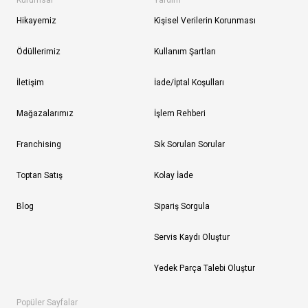
Kurumsal
Yardım
Hikayemiz
Kişisel Verilerin Korunması
Ödüllerimiz
Kullanım Şartları
İletişim
İade/İptal Koşulları
Mağazalarımız
İşlem Rehberi
Franchising
Sık Sorulan Sorular
Toptan Satış
Kolay İade
Blog
Sipariş Sorgula
Servis Kaydı Oluştur
Yedek Parça Talebi Oluştur
Popüler Sayfalar