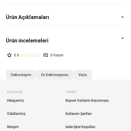
Ürün Açıklamaları
0.0
0
Dekorasyon
Ev Dekorasyonu
Vazo
Kurumsal
Yardım
Hikayemiz
Kişisel Verilerin Korunması
Ödüllerimiz
Kullanım Şartları
İletişim
İade/İptal Koşulları