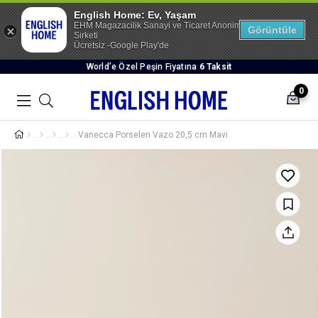
English Home: Ev, Yaşam
EHM Magazacilik Sanayi ve Ticaret Anonim
Görüntüle
Sirketi
Ücretsiz -Google Play'de
World’e Özel Peşin Fiyatına
6 Taksit
0
Vanecca Porselen Vazo 20,5 cm Mavi