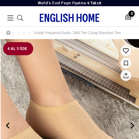
World’e Özel Peşin Fiyatına
6 Taksit
0
Violet Polyamid Kadın Tekli Ten Çorap Standart Ten
4 AL 3 ÖDE