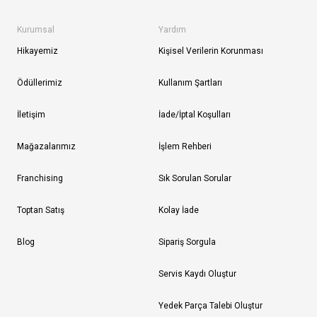
Kurumsal
Yardım
Hikayemiz
Kişisel Verilerin Korunması
Ödüllerimiz
Kullanım Şartları
İletişim
İade/İptal Koşulları
Mağazalarımız
İşlem Rehberi
Franchising
Sık Sorulan Sorular
Toptan Satış
Kolay İade
Blog
Sipariş Sorgula
Servis Kaydı Oluştur
Yedek Parça Talebi Oluştur